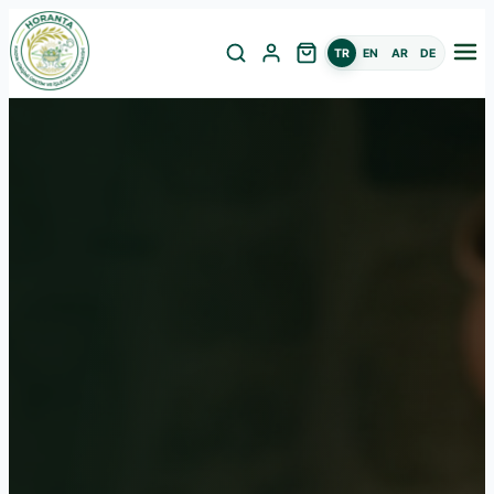
TR
EN
AR
DE