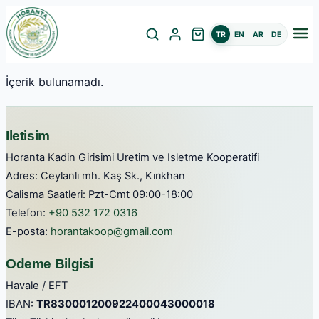
TR
EN
AR
DE
İçerik bulunamadı.
Iletisim
Horanta Kadin Girisimi Uretim ve Isletme Kooperatifi
Adres: Ceylanlı mh. Kaş Sk., Kırıkhan
Calisma Saatleri: Pzt-Cmt 09:00-18:00
Telefon:
+90 532 172 0316
E-posta:
horantakoop@gmail.com
Odeme Bilgisi
Havale / EFT
IBAN:
TR830001200922400043000018