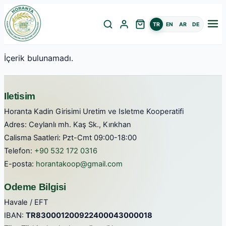
TR
EN
AR
DE
İçerik bulunamadı.
Iletisim
Horanta Kadin Girisimi Uretim ve Isletme Kooperatifi
Adres: Ceylanlı mh. Kaş Sk., Kırıkhan
Calisma Saatleri: Pzt-Cmt 09:00-18:00
Telefon:
+90 532 172 0316
E-posta:
horantakoop@gmail.com
Odeme Bilgisi
Havale / EFT
IBAN:
TR830001200922400043000018