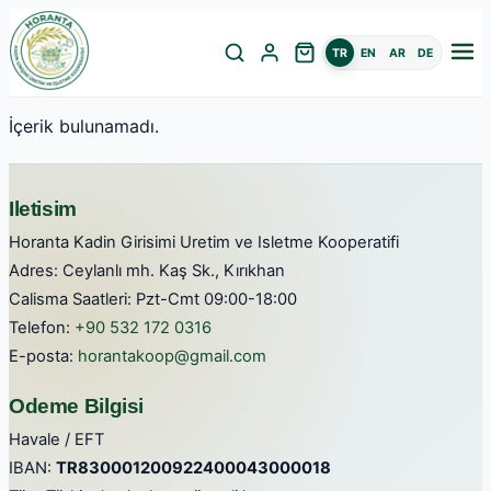
TR
EN
AR
DE
İçerik bulunamadı.
Iletisim
Horanta Kadin Girisimi Uretim ve Isletme Kooperatifi
Adres: Ceylanlı mh. Kaş Sk., Kırıkhan
Calisma Saatleri: Pzt-Cmt 09:00-18:00
Telefon:
+90 532 172 0316
E-posta:
horantakoop@gmail.com
Odeme Bilgisi
Havale / EFT
IBAN:
TR830001200922400043000018