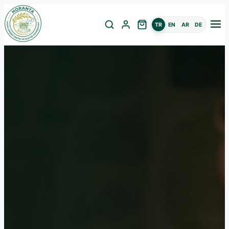
TR
EN
AR
DE