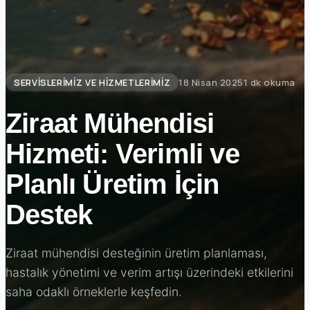
SERVISLERIMIZ VE HIZMETLERIMIZ
18 Nisan 2025
1 dk okuma
Ziraat Mühendisi
Hizmeti: Verimli ve
Planlı Üretim İçin
Destek
Ziraat mühendisi desteğinin üretim planlaması,
hastalık yönetimi ve verim artışı üzerindeki etkilerini
saha odaklı örneklerle keşfedin.